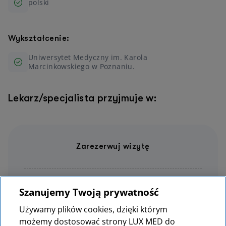
polski
Wykształcenie:
Uniwersytet Medyczny im. Karola
Marcinkowskiego w Poznaniu.
Lekarz/specjalista przyjmuje w:
Zarezerwuj wizytę
61 66 43 300
Szanujemy Twoją prywatność
LUX MED Szpital Poznań
Używamy plików cookies, dzięki którym
możemy dostosować strony LUX MED do