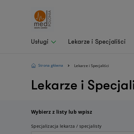
Usługi
Lekarze i Specjaliści
Strona główna
Lekarze i Specjaliści
Nasze usługi
Informacje dla Pacjenta
Specjalizacje
Pobyt w szpitalu
Lekarze i Specja
Cennik
Dla Pacjenta
Chirurgia ogólna
Umówienie wizyty
Katalog
Chirurgia naczyniowa
Jak wygląda pobyt w 
usług
Neurochirurgia
Pakiety
Kriolezja kręgosłupa i
Rehabilitacja
stawów
Wybierz z listy lub wpisz
Endoskopia
Ortopedia (dorośli)
Przychodnie
Ortopedia (dzieci)
Specjalizacja lekarza / specjalisty
Laryngologia (dorośli)
Laryngologia (dzieci)