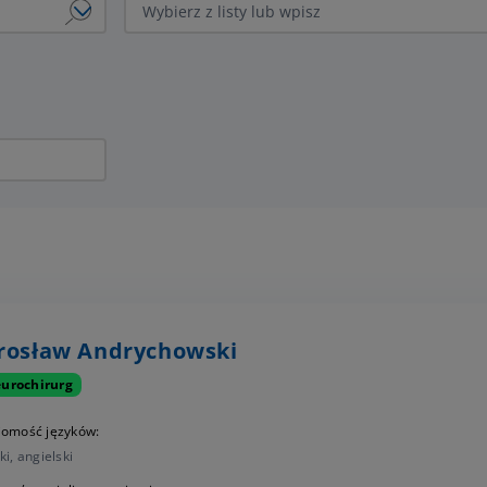
Poradnia Neurologiczna NFZ Blacharska
Poradnia Okulistyczna NFZ Obornicka
Program Lekowy Choroby Siatkówki Oka
rosław Andrychowski
urochirurg
jomość języków:
ki
,
angielski