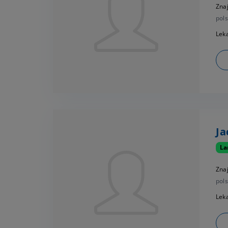
Zna
pols
Leka
Ja
La
Zna
pols
Leka