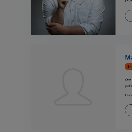
Leka
M
En
Zna
pols
Leka