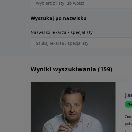
Ginekologia
Urologia
Okulistyka
Wyszukaj po nazwisku
Wszystkie specjalizacje
Nazwisko lekarza / specjalisty
Wyniki wyszukiwania (159)
Ja
Ne
Zna
pols