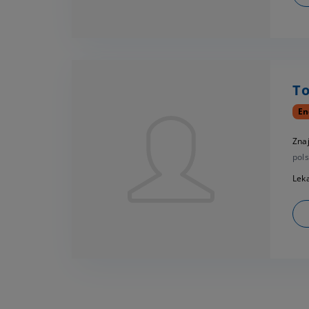
To
En
Zna
pols
Leka