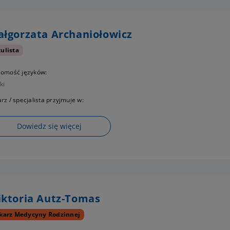
łgorzata Archaniołowicz
ulista
jomość języków:
ki
rz / specjalista przyjmuje w:
Dowiedz się więcej
ktoria Autz-Tomas
karz Medycyny Rodzinnej