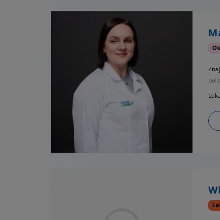
Ma
Ok
Zna
pols
Leka
Wi
Le