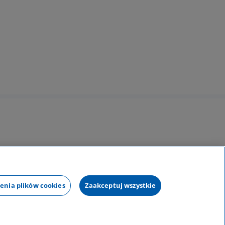
otu leczniczego
enia plików cookies
Zaakceptuj wszystkie
Mapa strony