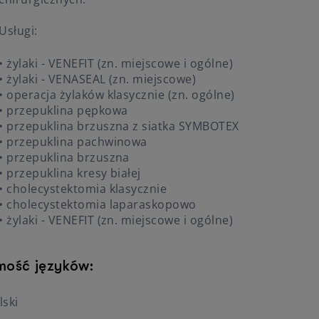
Poradnia Okulistyczna NFZ Obornicka
Program Lekowy Choroby Siatkówki Oka
Usługi:
• żylaki - VENEFIT (zn. miejscowe i ogólne)
• żylaki - VENASEAL (zn. miejscowe)
• operacja żylaków klasycznie (zn. ogólne)
• przepuklina pępkowa
• przepuklina brzuszna z siatka SYMBOTEX
• przepuklina pachwinowa
• przepuklina brzuszna
• przepuklina kresy białej
• cholecystektomia klasycznie
• cholecystektomia laparaskopowo
• żylaki - VENEFIT (zn. miejscowe i ogólne)
mość języków:
lski