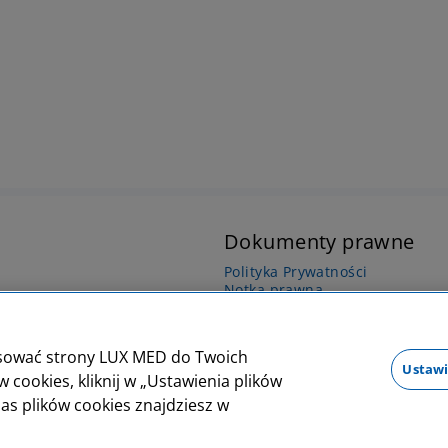
Dokumenty prawne
Polityka Prywatności
Notka prawna
Dane osobowe
Oświadczenie o dostępności
Regulamin Organizacyjny podmi
sować strony LUX MED do Twoich
Ustawi
cookies, kliknij w „Ustawienia plików
as plików cookies znajdziesz w