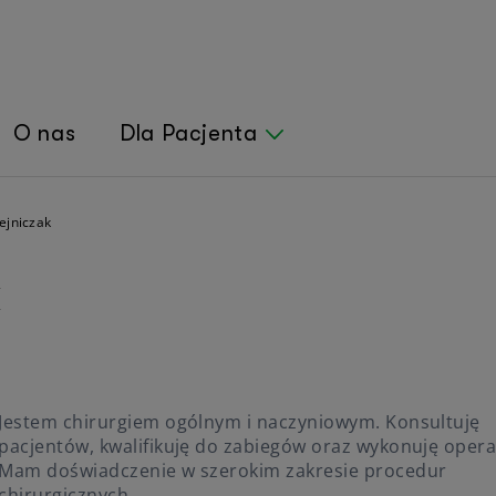
O nas
Dla Pacjenta
ejniczak
Narodowy Fundusz Zdrowia
Sprawy formalne
Dieta
k
Operacje NFZ
Finansowanie leczenia
Żywienie dla
szpitalu
Endoskopia w ramach NFZ
Dokumentacja medyczna
Poradnia Chirurgii Ogólnej NFZ Obornicka
Prawa Pacjenta
Poradnia laryngologiczna dla dzieci na NFZ
Reklamacje i skargi medyczne
Obornicka
Ochrona Danych Osobowych
Poradnia neurochirurgiczna NFZ Obornicka
Jestem chirurgiem ogólnym i naczyniowym. Konsultuję
Poradnia Urologiczna NFZ Obornicka
pacjentów, kwalifikuję do zabiegów oraz wykonuję opera
Lekarz Rodzinny NFZ Blacharska
Poradnia Ginekologiczna NFZ Blacharska
Mam doświadczenie w szerokim zakresie procedur
Poradnia Neurologiczna NFZ Blacharska
chirurgicznych.