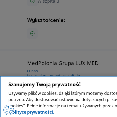
W szpitalu
Wykształcenie:
MedPolonia Grupa LUX MED
O nas
Jak wygląda pobyt w szpitalu
Cennik Szpital MedPolonia Grupa LUX MED
Szanujemy Twoją prywatność
Wyższa Szkoła Nauk Medycznych
Szpital Poznań - Kariera
Używamy plików cookies, dzięki którym możemy dosto
Zarząd
potrzeb. Aby dostosować ustawienia dotyczących plików 
cookies”. Pełne informacje na temat używanych przez n
polityce prywatności.