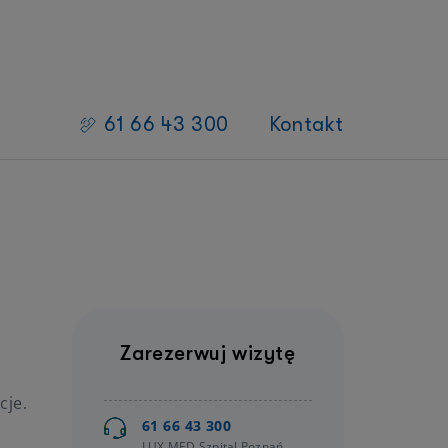
61 66 43 300
Kontakt
Badania kliniczne
 zdrowia
Lista badań klinicznych z aktualną
rekrutacją
Oferta dla Badaczy
Oferta dla Sponsorów/CRO
Oferta dla Pacjenta
Zarezerwuj wizytę
Badania kliniczne
cje.
61 66 43 300
LUX MED Szpital Poznań