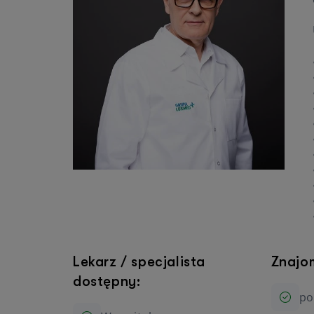
Urologia
Okulistyka
Wszystkie specjalizacje
Lekarz / specjalista
Znajo
dostępny:
po