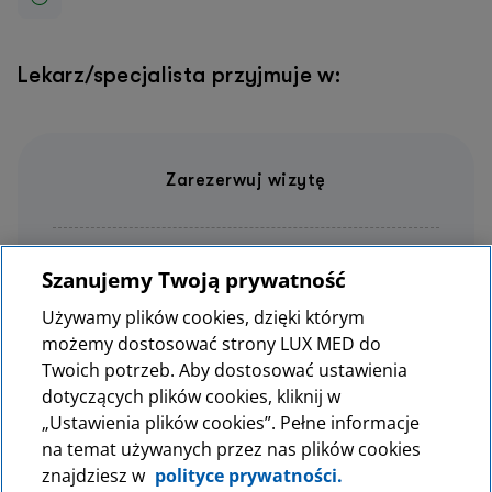
Lekarz/specjalista przyjmuje w:
Zarezerwuj wizytę
61 66 43 300
Szanujemy Twoją prywatność
LUX MED Szpital Poznań
Używamy plików cookies, dzięki którym
możemy dostosować strony LUX MED do
Twoich potrzeb. Aby dostosować ustawienia
dotyczących plików cookies, kliknij w
MedPolonia Grupa LUX MED
„Ustawienia plików cookies”. Pełne informacje
Dokumenty prawne
na temat używanych przez nas plików cookies
znajdziesz w
polityce prywatności.