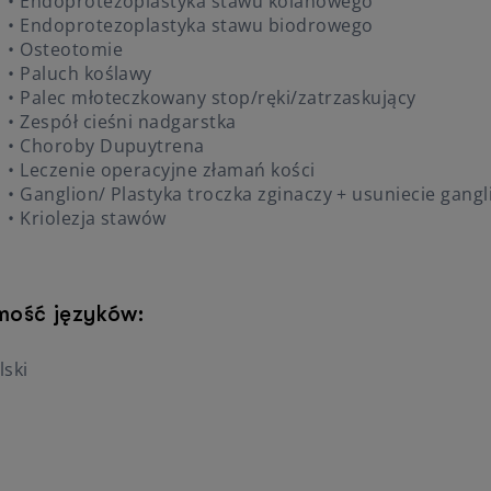
• Endoprotezoplastyka stawu kolanowego
Poradnia Okulistyczna NFZ Obornicka
• Endoprotezoplastyka stawu biodrowego
Program Lekowy Choroby Siatkówki Oka
• Osteotomie
• Paluch koślawy
• Palec młoteczkowany stop/ręki/zatrzaskujący
• Zespół cieśni nadgarstka
• Choroby Dupuytrena
• Leczenie operacyjne złamań kości
• Ganglion/ Plastyka troczka zginaczy + usuniecie gang
• Kriolezja stawów
mość języków:
lski