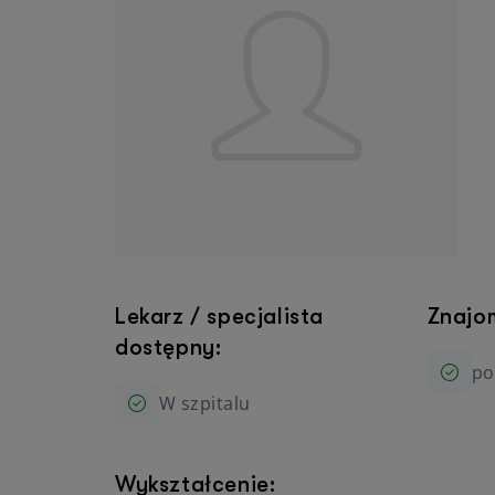
Urologia
Okulistyka
Wszystkie specjalizacje
Lekarz / specjalista
Znajo
dostępny:
po
W szpitalu
Wykształcenie: