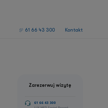
61 66 43 300
Kontakt
Badania kliniczne
 zdrowia
Lista badań klinicznych z aktualną
rekrutacją
Oferta dla Badaczy
Oferta dla Sponsorów/CRO
Oferta dla Pacjenta
Zarezerwuj wizytę
Badania kliniczne
61 66 43 300
LUX MED Szpital Poznań