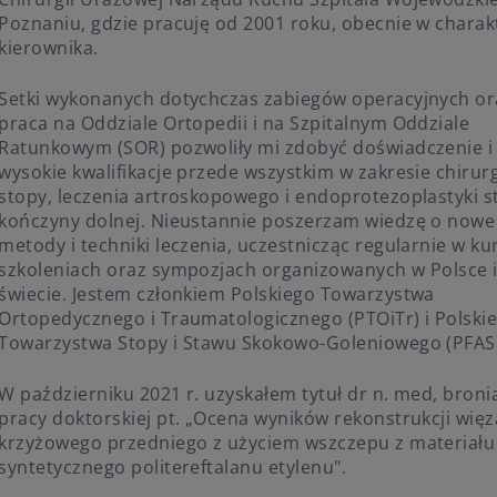
Poradnia Okulistyczna NFZ Obornicka
Poznaniu, gdzie pracuję od 2001 roku, obecnie w charak
Program Lekowy Choroby Siatkówki Oka
kierownika.
Setki wykonanych dotychczas zabiegów operacyjnych or
praca na Oddziale Ortopedii i na Szpitalnym Oddziale
Ratunkowym (SOR) pozwoliły mi zdobyć doświadczenie i
wysokie kwalifikacje przede wszystkim w zakresie chirurg
stopy, leczenia artroskopowego i endoprotezoplastyki 
kończyny dolnej. Nieustannie poszerzam wiedzę o nowe
metody i techniki leczenia, uczestnicząc regularnie w ku
szkoleniach oraz sympozjach organizowanych w Polsce i
świecie. Jestem członkiem Polskiego Towarzystwa
Ortopedycznego i Traumatologicznego (PTOiTr) i Polski
Towarzystwa Stopy i Stawu Skokowo-Goleniowego (PFAS
W październiku 2021 r. uzyskałem tytuł dr n. med, broni
pracy doktorskiej pt. „Ocena wyników rekonstrukcji więz
krzyżowego przedniego z użyciem wszczepu z materiału
syntetycznego politereftalanu etylenu".