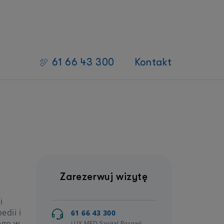
61 66 43 300
Kontakt
Badania kliniczne
 zdrowia
Lista badań klinicznych z aktualną
rekrutacją
Oferta dla Badaczy
Oferta dla Sponsorów/CRO
Oferta dla Pacjenta
Zarezerwuj wizytę
Badania kliniczne
i
dii i
61 66 43 300
ego w
LUX MED Szpital Poznań