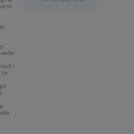
terze
az
ii
stawów
rsach i
 na
ego
).
ąc
adła