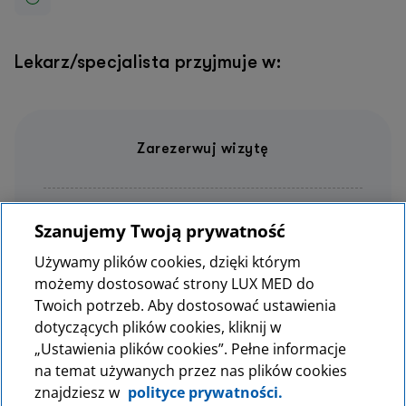
Lekarz/specjalista przyjmuje w:
Zarezerwuj wizytę
61 66 43 300
Szanujemy Twoją prywatność
LUX MED Szpital Poznań
Używamy plików cookies, dzięki którym
możemy dostosować strony LUX MED do
Twoich potrzeb. Aby dostosować ustawienia
dotyczących plików cookies, kliknij w
MedPolonia Grupa LUX MED
„Ustawienia plików cookies”. Pełne informacje
Dokumenty prawne
na temat używanych przez nas plików cookies
znajdziesz w
polityce prywatności.